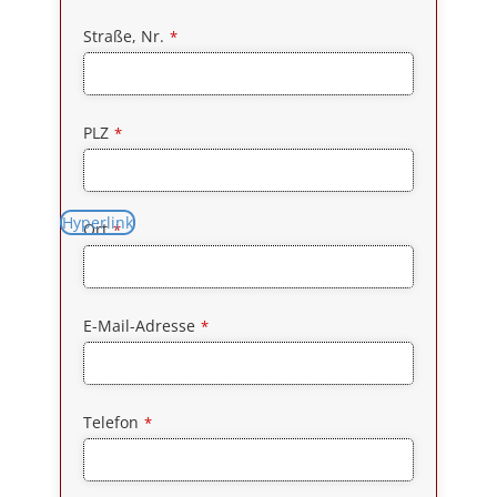
Straße, Nr.
*
PLZ
*
Hyperlink
Company
Ort
*
Name
*
E-Mail-Adresse
*
Telefon
*